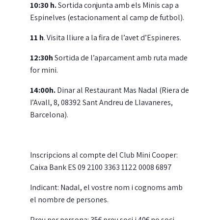
10:30 h.
Sortida conjunta amb els Minis cap a
Espinelves (estacionament al camp de futbol).
11 h
. Visita lliure a la fira de l’avet d’Espineres.
12:30h
Sortida de l’aparcament amb ruta made
for mini.
14:00h.
Dinar al Restaurant Mas Nadal (Riera de
I’Avall, 8, 08392 Sant Andreu de Llavaneres,
Barcelona).
Inscripcions al compte del Club Mini Cooper:
Caixa Bank ES 09 2100 3363 1122 0008 6897
Indicant: Nadal, el vostre nom i cognoms amb
el nombre de persones.
Preu per persona: 35€ preu soci i 40€ no soci.