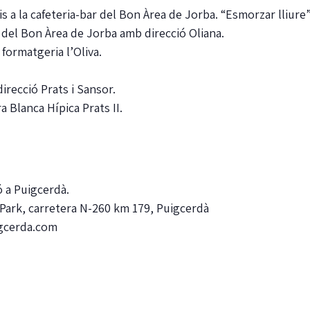
s a la cafeteria-bar del Bon Àrea de Jorba. “Esmorzar lliure”
 del Bon Àrea de Jorba amb direcció Oliana.
a formatgeria l’Oliva.
irecció Prats i Sansor.
a Blanca Hípica Prats II.
ó a Puigcerdà.
 Park, carretera N-260 km 179, Puigcerdà
igcerda.com