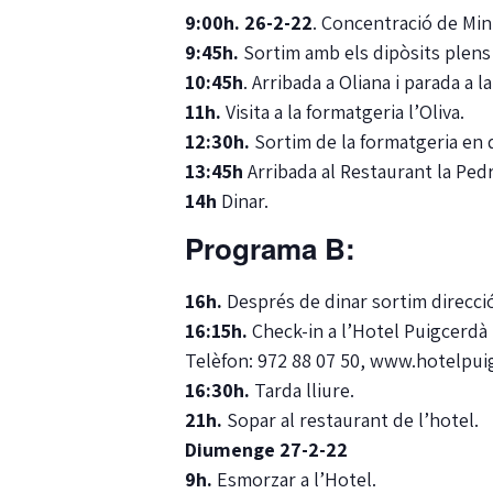
9:00h. 26-2-22
. Concentració de Mini
9:45h.
Sortim amb els dipòsits plens
10:45h
. Arribada a Oliana i parada a l
11h.
Visita a la formatgeria l’Oliva.
12:30h.
Sortim de la formatgeria en d
13:45h
Arribada al Restaurant la Pedr
14h
Dinar.
Programa B:
16h.
Després de dinar sortim direcci
16:15h.
Check-in a l’Hotel Puigcerdà
Telèfon: 972 88 07 50, www.hotelpu
16:30h.
Tarda lliure.
21h.
Sopar al restaurant de l’hotel.
Diumenge 27-2-22
9h.
Esmorzar a l’Hotel.