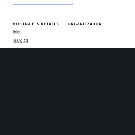
MOSTRA ELS DETALLS
ORGANITZADOR
Inici:
març 13
Finalització:
març 15
Cost:
260€