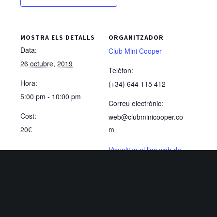
MOSTRA ELS DETALLS
ORGANITZADOR
Data:
Club Mini Cooper
26 octubre, 2019
Telèfon:
Hora:
(+34) 644 115 412
5:00 pm - 10:00 pm
Correu electrònic:
Cost:
web@clubminicooper.co
20€
m
Visualitza el lloc web de
Organitzador
RECINTE
Cinema Sant Cugat
Av. Pla del Vinyet 50